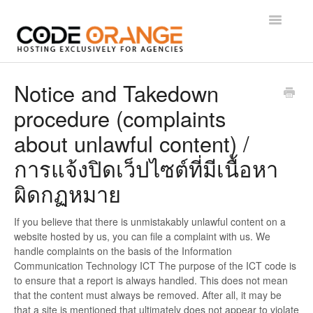
Toggle
Navigatio
Getting Started
Notice and Takedown
procedure (complaints
WordPress
about unlawful content) /
Control Panel
การแจ้งปิดเว็ปไซต์ที่มีเนื้อหา
Email
ผิดกฏหมาย
Domains
If you believe that there is unmistakably unlawful content on a
website hosted by us, you can file a complaint with us. We
Technical
handle complaints on the basis of the Information
Communication Technology ICT The purpose of the ICT code is
Administrative
to ensure that a report is always handled. This does not mean
that the content must always be removed. After all, it may be
that a site is mentioned that ultimately does not appear to violate