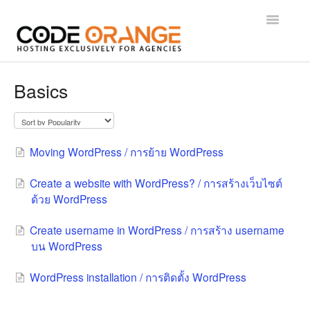
Toggle
Navigatio
Getting Started
Basics
WordPress
Control Panel
Moving WordPress / การย้าย WordPress
Email
Create a website with WordPress? / การสร้างเว็บไซต์
ด้วย WordPress
Domains
Create username in WordPress / การสร้าง username
Technical
บน WordPress
WordPress installation / การติดตั้ง WordPress
Administrative